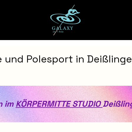
 und Polesport in Deißlinge
 im 
KÖRPERMITTE STUDIO 
Deißlin