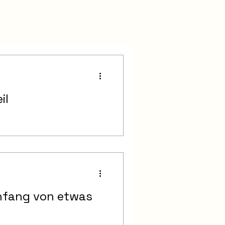
il
nfang von etwas