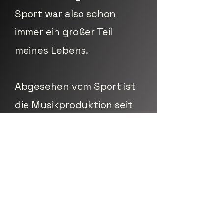
Sport war also schon
immer ein großer Teil
meines Lebens.
Abgesehen vom Sport ist
die Musikproduktion seit
2016 eine große
Leidenschaftvon mir. Als
ich mit Pole angefangen
habe, konnte ich diese
zwei Dinge gut
miteinander kombinieren