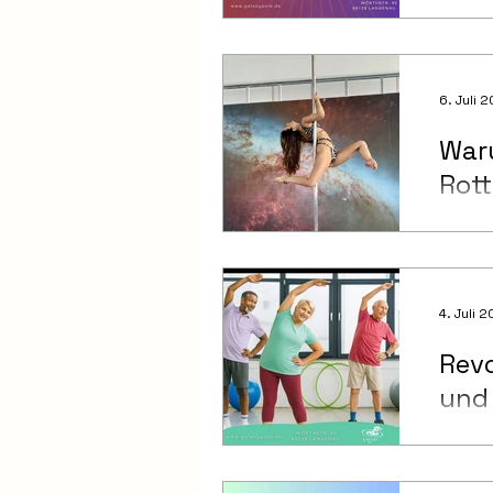
6. Juli 
Waru
Rot
4. Juli 
Revo
und