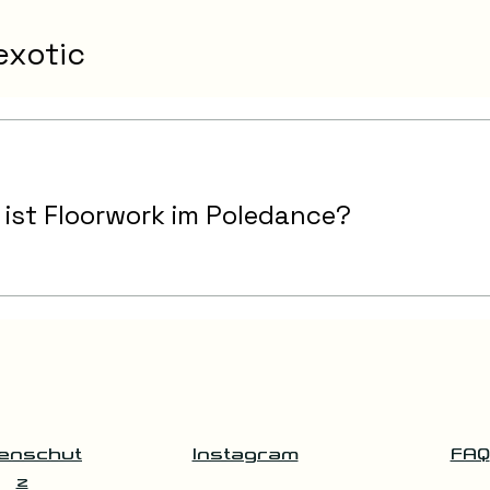
exotic
ist Floorwork im Poledance?
enschut
Instagram
FAQ
z