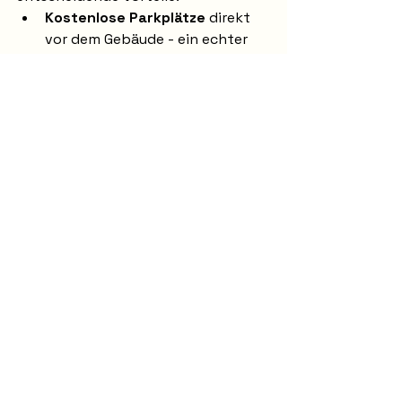
Kostenlose Parkplätze
 direkt 
vor dem Gebäude - ein echter 
Luxus im Vergleich zu Studios in 
der Ulmer Innenstadt
Einfache Erreichbarkeit
 mit 
dem Auto aus allen Richtungen
Ruhige Lage
 im 2. OG eines 
gepflegten Gebäudekomplexes
Aufzug verfügbar
 - bequemer 
Zugang auch mit Equipment
Der einfache Einstieg 
bei Galaxy Pole
Neugierig geworden? Dein Einstieg 
in die faszinierende Welt des 
Poledance ist denkbar einfach:
Kostenlose Probestunde
: 
Jeden Samstag um 19:40 Uhr - 