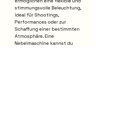
ermöglichen eine flexible und 
stimmungsvolle Beleuchtung, 
ideal für Shootings, 
Performances oder zur 
Schaffung einer bestimmten 
Atmosphäre. Eine 
Nebelmaschine kannst du 
gegen Aufpreis hinzubuchen, 
um besondere Effekte zu 
erzielen.
Sport- & Trainingszubehör
: Für 
Sport- und Yogakurse stehen 
dir 24 Yoga-Blöcke, 12 
Elastizitätsbänder (je 4 in 3 
unterschiedlichen Stärken), 12 
Isomatten und 2 
Weichbodenmatten zur 
Verfügung.
Poledance-Sicherheit
: Fünf 