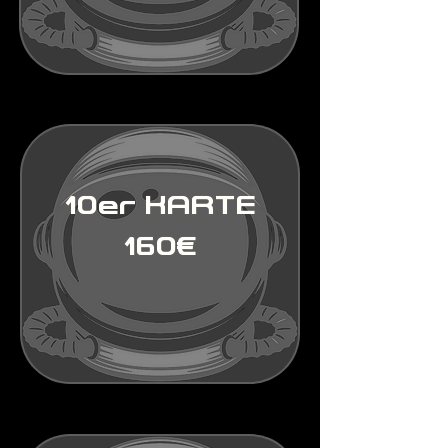
10er KARTE
160€