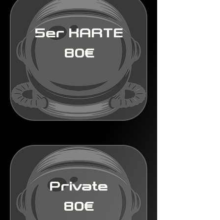
5er KARTE
80€
Private
80€