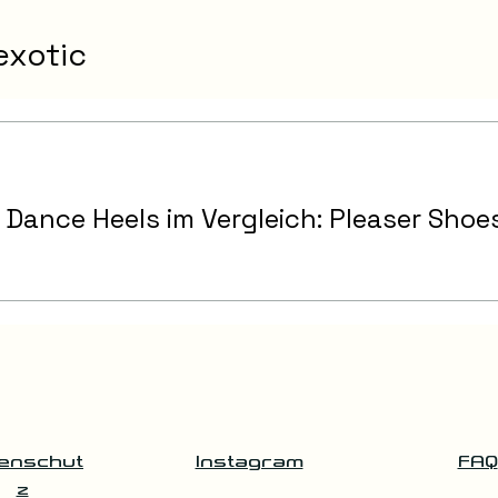
exotic
 Dance Heels im Vergleich: Pleaser Shoes
enschut
Instagram
FAQ
z