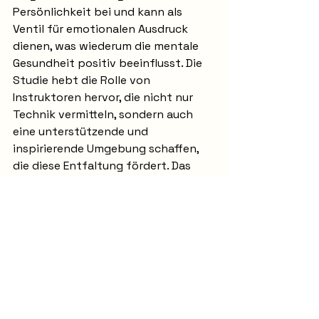
Persönlichkeit bei und kann als 
Ventil für emotionalen Ausdruck 
dienen, was wiederum die mentale 
Gesundheit positiv beeinflusst. Die 
Studie hebt die Rolle von 
Instruktoren hervor, die nicht nur 
Technik vermitteln, sondern auch 
eine unterstützende und 
inspirierende Umgebung schaffen, 
die diese Entfaltung fördert. Das 
Studio wird so zu einem Ort der 
Ermächtigung und des Wachstums.
Poledance Rottweil: 
Dein Weg zu mehr 
Wohlbefinden, 
wissenschaftlich belegt